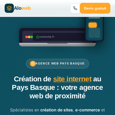
Alo
web
Devis gratuit
votresite.fr
AGENCE WEB PAYS BASQUE
Création de
site internet
au
Pays Basque : votre agence
web de proximité
Spécialistes en
création de sites
,
e-commerce
et