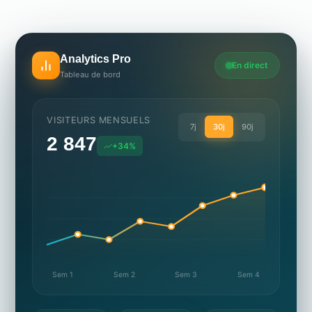
Analytics Pro
En direct
Tableau de bord
VISITEURS MENSUELS
7j
30j
90j
2 847
+34%
Sem 1
Sem 2
Sem 3
Sem 4