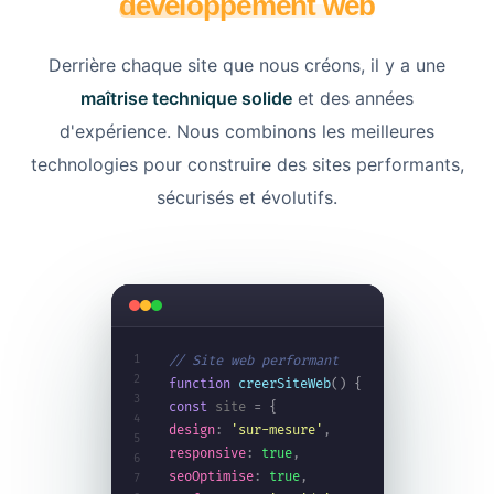
développement web
Derrière chaque site que nous créons, il y a une
maîtrise technique solide
et des années
d'expérience. Nous combinons les meilleures
technologies pour construire des sites performants,
sécurisés et évolutifs.
1
// Site web performant
2
function
creerSiteWeb
(
)
{
3
const
site
=
{
4
design
:
'sur-mesure'
,
5
responsive
:
true
,
6
seoOptimise
:
true
,
7