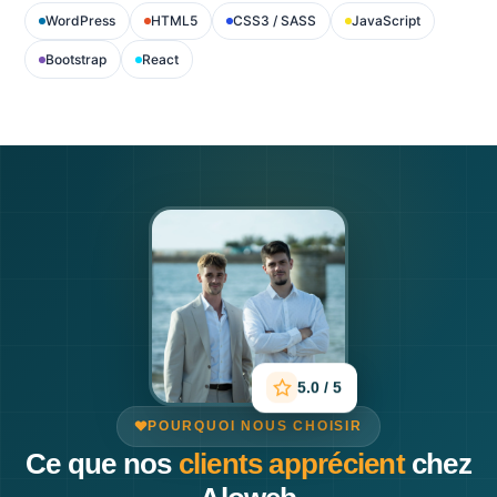
WordPress
HTML5
CSS3 / SASS
JavaScript
Bootstrap
React
5.0 / 5
POURQUOI NOUS CHOISIR
Ce que nos
clients apprécient
chez