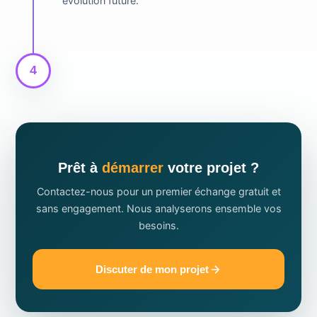
évolution future.
4
Prêt à
démarrer
votre projet ?
Contactez-nous pour un premier échange gratuit et
sans engagement. Nous analyserons ensemble vos
besoins.
Discuter de mon projet