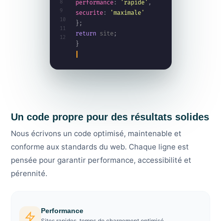
8
performance
:
'rapide'
,
9
securite
:
'maximale'
10
}
;
11
return
site
;
12
}
Un code propre pour des résultats solides
Nous écrivons un code optimisé, maintenable et
conforme aux standards du web. Chaque ligne est
pensée pour garantir performance, accessibilité et
pérennité.
Performance
Sites rapides, temps de chargement optimisé