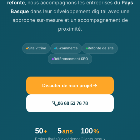
refonte
, nous accompagnons les entreprises du
Pays
Basque
dans leur développement digital avec une
approche sur-mesure et un accompagnement de
proximité.
Site vitrine
E-commerce
Refonte de site
Référencement SEO
Discuter de mon projet
06 68 53 76 78
50
5
100
+
ans
%
Projets livrés
D'expérience
Clients locaux